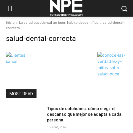
Inicio
La salud bucodental un buen hábito desde niños
salud-dental-
correcta
salud-dental-correcta
MOST READ
Tipos de colchones: cómo elegir el
descanso que mejor se adapta a cada
persona
16 julio, 2026