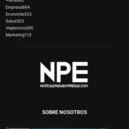
+NPE
692
Empresa
664
Economía
353
Salud
302
Viajes/ocio
265
Marketing
113
SOBRE NOSOTROS
Contáctanos:
redaccion@noticiasparaempresas.com
/