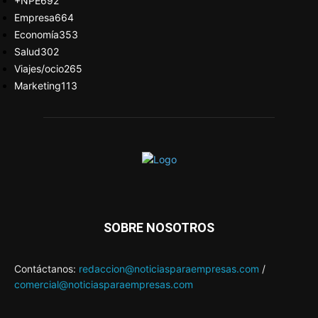
+NPE
692
Empresa
664
Economía
353
Salud
302
Viajes/ocio
265
Marketing
113
SOBRE NOSOTROS
Contáctanos:
redaccion@noticiasparaempresas.com
/
comercial@noticiasparaempresas.com