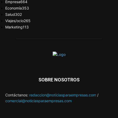
Empresa
664
Economía
353
Salud
302
Viajes/ocio
265
Marketing
113
SOBRE NOSOTROS
Contáctanos:
redaccion@noticiasparaempresas.com
/
comercial@noticiasparaempresas.com