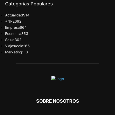
Categorias Populares
Actualidad
914
+NPE
692
Empresa
664
Economía
353
Salud
302
Viajes/ocio
265
Marketing
113
SOBRE NOSOTROS