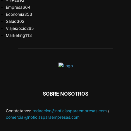
+NPE
692
Empresa
664
Economía
353
Salud
302
Viajes/ocio
265
Marketing
113
SOBRE NOSOTROS
Contáctanos:
redaccion@noticiasparaempresas.com
/
comercial@noticiasparaempresas.com