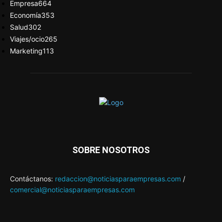
Empresa
664
Economía
353
Salud
302
Viajes/ocio
265
Marketing
113
SOBRE NOSOTROS
Contáctanos:
redaccion@noticiasparaempresas.com
/
comercial@noticiasparaempresas.com