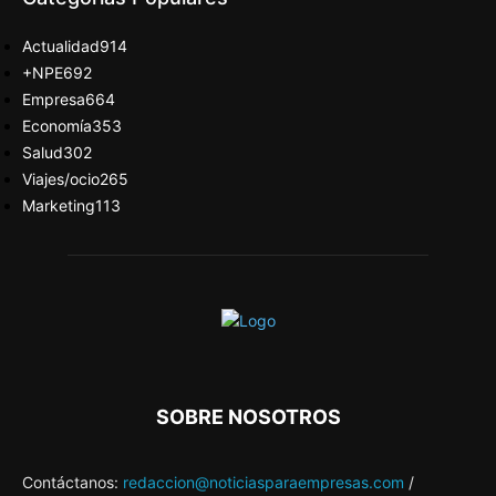
Actualidad
914
+NPE
692
Empresa
664
Economía
353
Salud
302
Viajes/ocio
265
Marketing
113
SOBRE NOSOTROS
Contáctanos:
redaccion@noticiasparaempresas.com
/