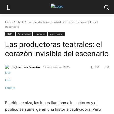
Inicio
+NPE
Las productoras teatrales: el corazón invisible del
escenario
+NPE
Actualidad
Empresa
Viajes/ocio
Las productoras teatrales: el
corazón invisible del escenario
By
Jose Luis Ferreiro
17 septiembre, 2025
130
0
El telón se alza, las luces iluminan a los actores y el
público se sumerge en una historia cautivadora. Pero