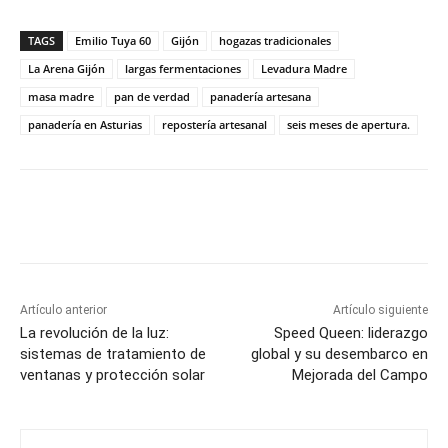
TAGS
Emilio Tuya 60
Gijón
hogazas tradicionales
La Arena Gijón
largas fermentaciones
Levadura Madre
masa madre
pan de verdad
panadería artesana
panadería en Asturias
repostería artesanal
seis meses de apertura.
Artículo anterior
Artículo siguiente
La revolución de la luz:
Speed Queen: liderazgo
sistemas de tratamiento de
global y su desembarco en
ventanas y protección solar
Mejorada del Campo