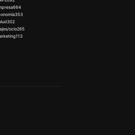
mpresa
664
conomía
353
alud
302
ajes/ocio
265
arketing
113