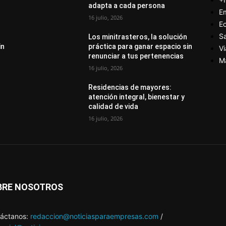
adapta a cada persona
E
16 julio, 2026
E
S
Los minitrasteros, la solución
in
práctica para ganar espacio sin
Vi
renunciar a tus pertenencias
M
16 julio, 2026
Residencias de mayores:
atención integral, bienestar y
calidad de vida
16 julio, 2026
BRE NOSOTROS
áctanos:
redaccion@noticiasparaempresas.com
/