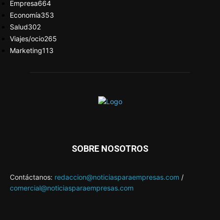
Empresa
664
Economía
353
Salud
302
Viajes/ocio
265
Marketing
113
SOBRE NOSOTROS
Contáctanos:
redaccion@noticiasparaempresas.com
/
comercial@noticiasparaempresas.com