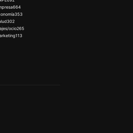
mpresa
664
conomía
353
alud
302
ajes/ocio
265
arketing
113