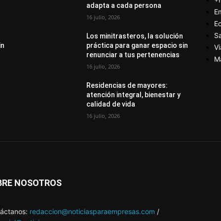
adapta a cada persona
E
16 julio, 2026
E
S
Los minitrasteros, la solución
in
práctica para ganar espacio sin
Vi
renunciar a tus pertenencias
M
16 julio, 2026
Residencias de mayores:
atención integral, bienestar y
calidad de vida
16 julio, 2026
BRE NOSOTROS
áctanos:
redaccion@noticiasparaempresas.com
/