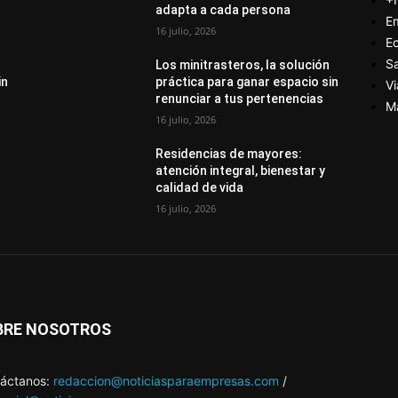
adapta a cada persona
E
16 julio, 2026
E
S
Los minitrasteros, la solución
in
práctica para ganar espacio sin
Vi
renunciar a tus pertenencias
M
16 julio, 2026
Residencias de mayores:
atención integral, bienestar y
calidad de vida
16 julio, 2026
BRE NOSOTROS
áctanos:
redaccion@noticiasparaempresas.com
/