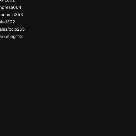
mpresa
664
conomía
353
alud
302
ajes/ocio
265
arketing
113