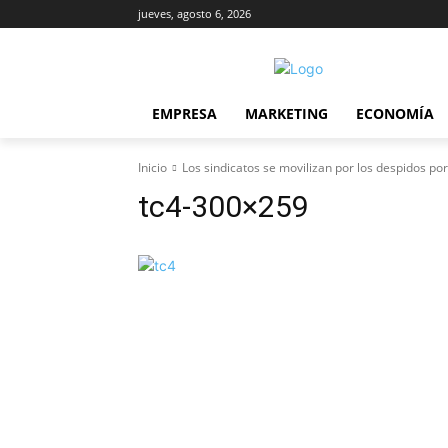
jueves, agosto 6, 2026
EMPRESA
MARKETING
ECONOMÍA
Inicio
Los sindicatos se movilizan por los despidos p
tc4-300×259