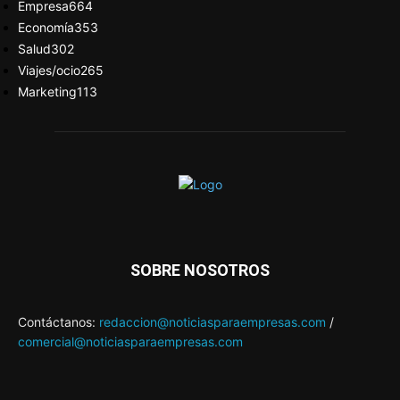
Empresa
664
Economía
353
Salud
302
Viajes/ocio
265
Marketing
113
SOBRE NOSOTROS
Contáctanos:
redaccion@noticiasparaempresas.com
/
comercial@noticiasparaempresas.com