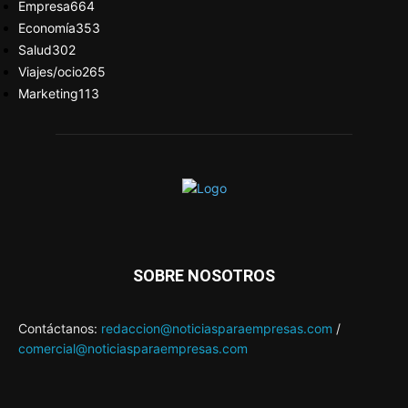
Empresa
664
Economía
353
Salud
302
Viajes/ocio
265
Marketing
113
SOBRE NOSOTROS
Contáctanos:
redaccion@noticiasparaempresas.com
/
comercial@noticiasparaempresas.com