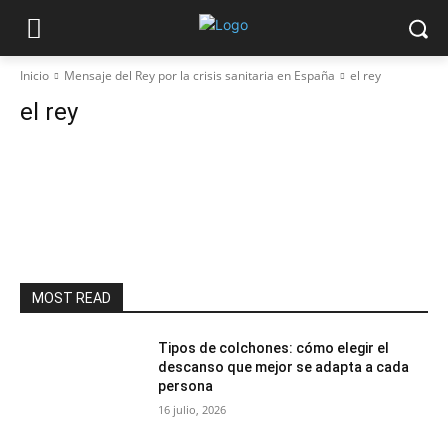
Inicio
Mensaje del Rey por la crisis sanitaria en España
el rey
el rey
MOST READ
Tipos de colchones: cómo elegir el
descanso que mejor se adapta a cada
persona
16 julio, 2026