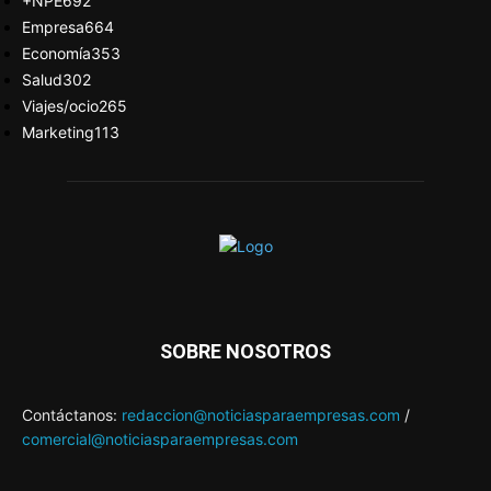
+NPE
692
Empresa
664
Economía
353
Salud
302
Viajes/ocio
265
Marketing
113
SOBRE NOSOTROS
Contáctanos:
redaccion@noticiasparaempresas.com
/
comercial@noticiasparaempresas.com