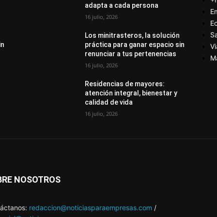
adapta a cada persona
E
16 julio, 2026
E
S
Los minitrasteros, la solución
in
práctica para ganar espacio sin
Vi
renunciar a tus pertenencias
M
16 julio, 2026
Residencias de mayores:
atención integral, bienestar y
calidad de vida
16 julio, 2026
BRE NOSOTROS
áctanos:
redaccion@noticiasparaempresas.com
/