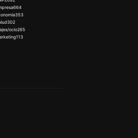
mpresa
664
conomía
353
alud
302
ajes/ocio
265
arketing
113