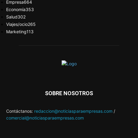
Empresa
664
Economía
353
Salud
302
Viajes/ocio
265
Marketing
113
SOBRE NOSOTROS
Contáctanos:
redaccion@noticiasparaempresas.com
/
comercial@noticiasparaempresas.com