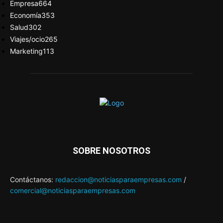
Empresa
664
Economía
353
Salud
302
Viajes/ocio
265
Marketing
113
SOBRE NOSOTROS
Contáctanos:
redaccion@noticiasparaempresas.com
/
comercial@noticiasparaempresas.com