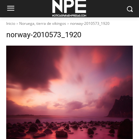
Inicio
Noruega, tierra de vikingos
norway-2010573_1920
norway-2010573_1920