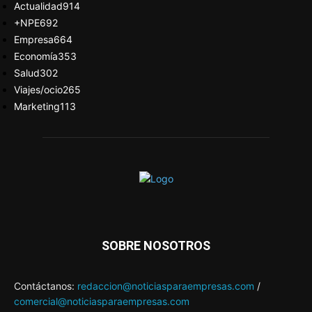
Actualidad
914
+NPE
692
Empresa
664
Economía
353
Salud
302
Viajes/ocio
265
Marketing
113
SOBRE NOSOTROS
Contáctanos:
redaccion@noticiasparaempresas.com
/
comercial@noticiasparaempresas.com