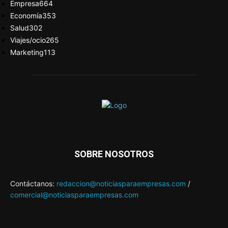
Empresa
664
Economía
353
Salud
302
Viajes/ocio
265
Marketing
113
SOBRE NOSOTROS
Contáctanos:
redaccion@noticiasparaempresas.com
/
comercial@noticiasparaempresas.com