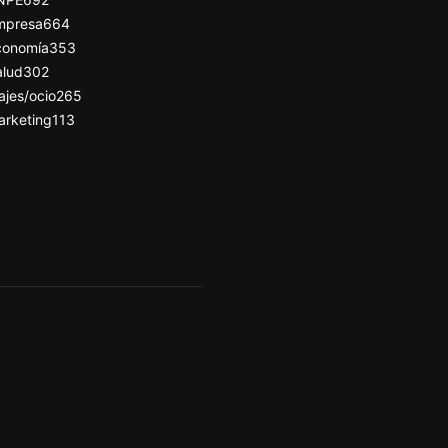
mpresa
664
conomía
353
alud
302
ajes/ocio
265
arketing
113