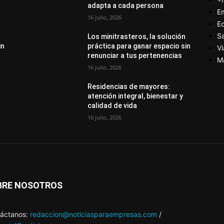
adapta a cada persona
E
16 julio, 2026
E
S
Los minitrasteros, la solución
in
práctica para ganar espacio sin
Vi
renunciar a tus pertenencias
M
16 julio, 2026
Residencias de mayores:
atención integral, bienestar y
calidad de vida
16 julio, 2026
BRE NOSOTROS
áctanos:
redaccion@noticiasparaempresas.com
/