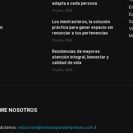
adapta a cada persona
E
16 julio, 2026
E
S
Los minitrasteros, la solución
in
práctica para ganar espacio sin
Vi
renunciar a tus pertenencias
M
16 julio, 2026
Residencias de mayores:
atención integral, bienestar y
calidad de vida
16 julio, 2026
BRE NOSOTROS
áctanos:
redaccion@noticiasparaempresas.com
/