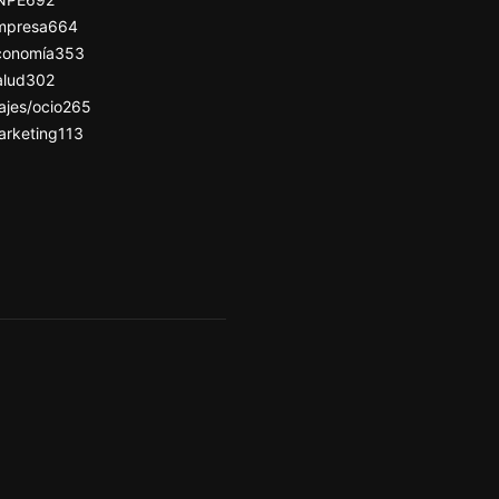
mpresa
664
conomía
353
alud
302
ajes/ocio
265
arketing
113