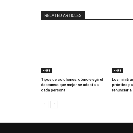
RELATED ARTICLES
+NPE
+NPE
Tipos de colchones: cómo elegir el
Los minitras
descanso que mejor se adapta a
práctica pa
cada persona
renunciar a