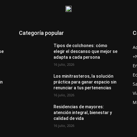
Categoría popular
C
Tipos de colchones: cómo
A
se
elegir el descanso que mejor se
+
adapta a cada persona
16 julio, 2026
E
E
Los minitrasteros, la solución
in
práctica para ganar espacio sin
S
renunciar a tus pertenencias
Vi
16 julio, 2026
M
Residencias de mayores:
atención integral, bienestar y
calidad de vida
16 julio, 2026