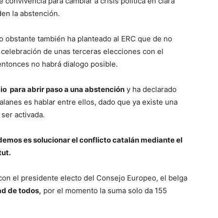
e convivencia para cambiar a crisis política en clara
den la abstención.
no obstante también ha planteado al ERC que de no
 la celebración de unas terceras elecciones con el
ntonces no habrá dialogo posible.
o para abrir paso a una abstención
y ha declarado
alanes es hablar entre ellos, dado que ya existe una
ser activada.
demos es solucionar el conflicto catalán mediante el
tut.
con el presidente electo del Consejo Europeo, el belga
ad de todos,
por el momento la suma solo da 155