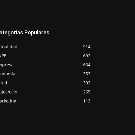
ategorias Populares
ctualidad
914
NPE
692
mpresa
664
conomía
353
alud
302
ajes/ocio
265
arketing
113