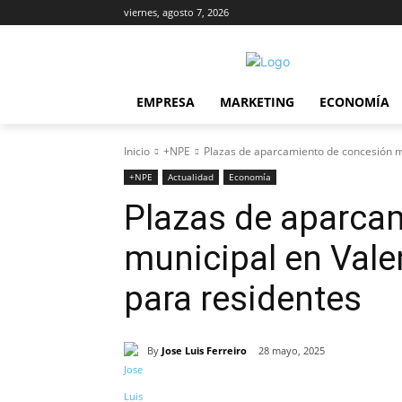
viernes, agosto 7, 2026
EMPRESA
MARKETING
ECONOMÍA
Inicio
+NPE
Plazas de aparcamiento de concesión mu
+NPE
Actualidad
Economía
Plazas de aparca
municipal en Vale
para residentes
By
Jose Luis Ferreiro
28 mayo, 2025
Cuota