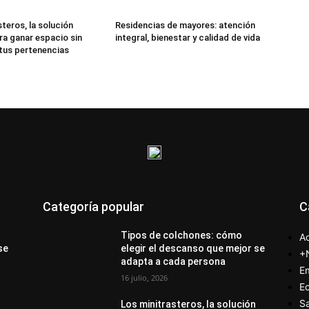
teros, la solución
Residencias de mayores: atención
ra ganar espacio sin
integral, bienestar y calidad de vida
 tus pertenencias
Categoría popular
C
Tipos de colchones: cómo
Ac
se
elegir el descanso que mejor se
+
adapta a cada persona
E
16 julio, 2026
E
S
Los minitrasteros, la solución