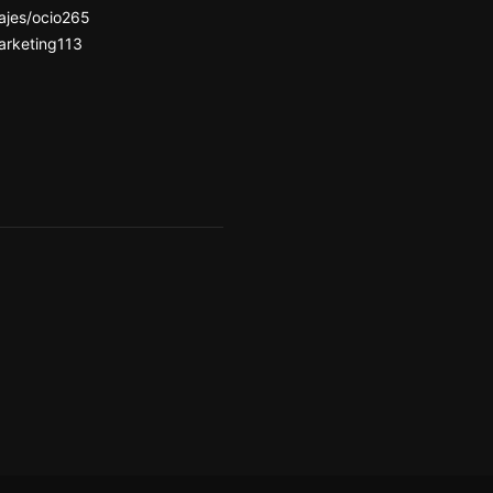
ajes/ocio
265
arketing
113