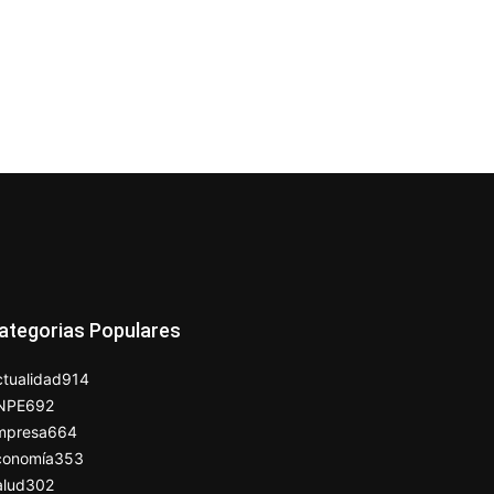
ategorias Populares
tualidad
914
NPE
692
mpresa
664
conomía
353
alud
302