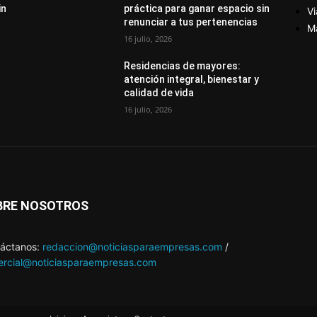
in
práctica para ganar espacio sin
Vi
renunciar a tus pertenencias
M
16 julio, 2026
Residencias de mayores:
atención integral, bienestar y
calidad de vida
16 julio, 2026
BRE NOSOTROS
áctanos:
redaccion@noticiasparaempresas.com
/
rcial@noticiasparaempresas.com