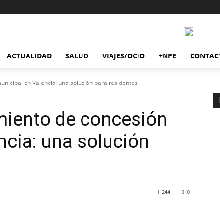
ACTUALIDAD
SALUD
VIAJES/OCIO
+NPE
CONTAC
nicipal en Valencia: una solución para residentes
miento de concesión
ncia: una solución
244
0