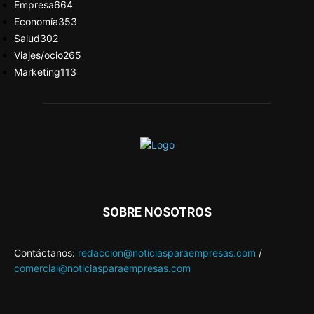
Empresa
664
Economía
353
Salud
302
Viajes/ocio
265
Marketing
113
SOBRE NOSOTROS
Contáctanos:
redaccion@noticiasparaempresas.com
/
comercial@noticiasparaempresas.com