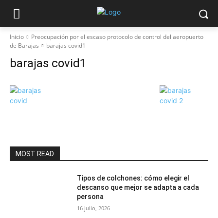
Inicio
Preocupación por el escaso protocolo de control del aeropuerto
de Barajas
barajas covid1
barajas covid1
MOST READ
Tipos de colchones: cómo elegir el
descanso que mejor se adapta a cada
persona
16 julio, 2026