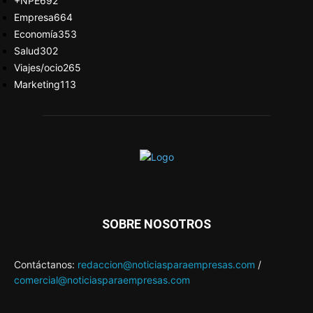
+NPE
692
Empresa
664
Economía
353
Salud
302
Viajes/ocio
265
Marketing
113
SOBRE NOSOTROS
Contáctanos:
redaccion@noticiasparaempresas.com
/
comercial@noticiasparaempresas.com