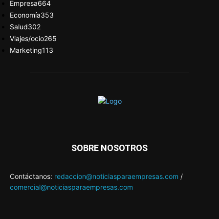
Empresa
664
Economía
353
Salud
302
Viajes/ocio
265
Marketing
113
SOBRE NOSOTROS
Contáctanos:
redaccion@noticiasparaempresas.com
/
comercial@noticiasparaempresas.com