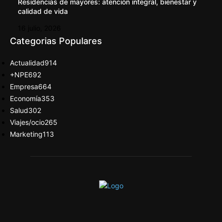
Residencias de mayores: atención integral, bienestar y
calidad de vida
16 julio, 2026
Categorias Populares
Actualidad
914
+NPE
692
Empresa
664
Economía
353
Salud
302
Viajes/ocio
265
Marketing
113