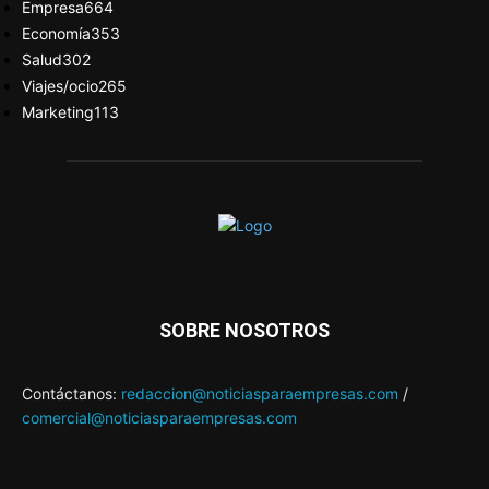
Empresa
664
Economía
353
Salud
302
Viajes/ocio
265
Marketing
113
SOBRE NOSOTROS
Contáctanos:
redaccion@noticiasparaempresas.com
/
comercial@noticiasparaempresas.com