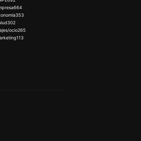
mpresa
664
conomía
353
alud
302
ajes/ocio
265
arketing
113