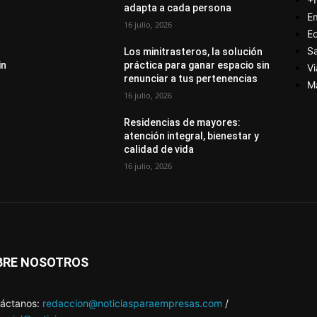
adapta a cada persona
E
16 julio, 2026
E
S
Los minitrasteros, la solución
in
práctica para ganar espacio sin
Vi
renunciar a tus pertenencias
M
16 julio, 2026
Residencias de mayores:
atención integral, bienestar y
calidad de vida
16 julio, 2026
BRE NOSOTROS
áctanos:
redaccion@noticiasparaempresas.com
/