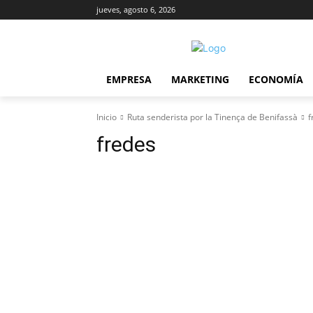
jueves, agosto 6, 2026
EMPRESA
MARKETING
ECONOMÍA
Inicio
Ruta senderista por la Tinença de Benifassà
f
fredes