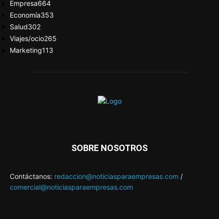
Empresa
664
Economía
353
Salud
302
Viajes/ocio
265
Marketing
113
SOBRE NOSOTROS
Contáctanos:
redaccion@noticiasparaempresas.com
/
comercial@noticiasparaempresas.com