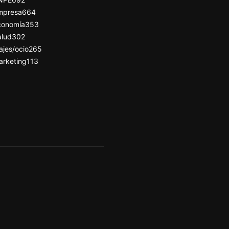
mpresa
664
conomía
353
alud
302
ajes/ocio
265
arketing
113