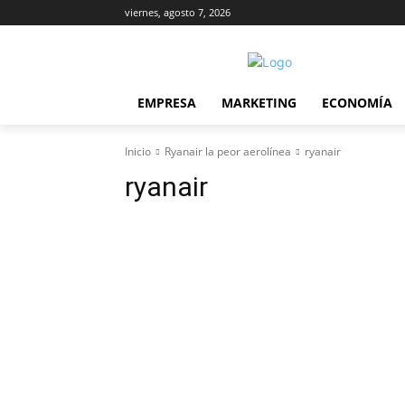
viernes, agosto 7, 2026
EMPRESA
MARKETING
ECONOMÍA
Inicio
Ryanair la peor aerolínea
ryanair
ryanair