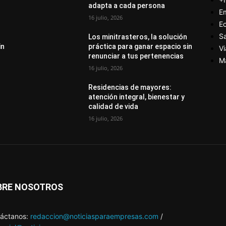
adapta a cada persona
E
16 julio, 2026
E
S
Los minitrasteros, la solución
in
práctica para ganar espacio sin
Vi
renunciar a tus pertenencias
M
16 julio, 2026
Residencias de mayores:
atención integral, bienestar y
calidad de vida
16 julio, 2026
BRE NOSOTROS
áctanos:
redaccion@noticiasparaempresas.com
/