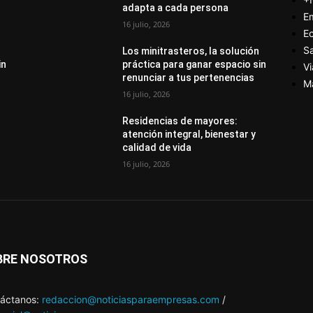
adapta a cada persona
E
16 julio, 2026
E
S
Los minitrasteros, la solución
in
práctica para ganar espacio sin
Vi
renunciar a tus pertenencias
M
16 julio, 2026
Residencias de mayores:
atención integral, bienestar y
calidad de vida
16 julio, 2026
BRE NOSOTROS
áctanos:
redaccion@noticiasparaempresas.com
/