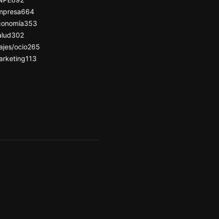
mpresa
664
conomía
353
alud
302
ajes/ocio
265
arketing
113