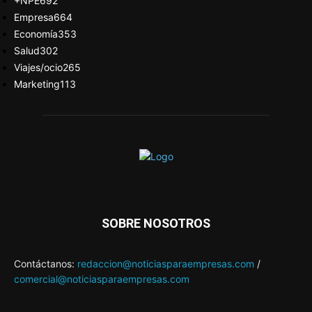
+NPE
692
Empresa
664
Economía
353
Salud
302
Viajes/ocio
265
Marketing
113
SOBRE NOSOTROS
Contáctanos:
redaccion@noticiasparaempresas.com
/
comercial@noticiasparaempresas.com