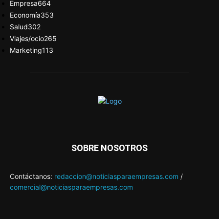
Empresa
664
Economía
353
Salud
302
Viajes/ocio
265
Marketing
113
SOBRE NOSOTROS
Contáctanos:
redaccion@noticiasparaempresas.com
/
comercial@noticiasparaempresas.com