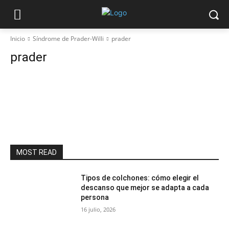
Inicio
Síndrome de Prader-Willi
prader
prader
MOST READ
Tipos de colchones: cómo elegir el
descanso que mejor se adapta a cada
persona
16 julio, 2026