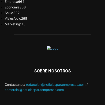
Empresa
664
Economía
353
Salud
302
Viajes/ocio
265
Marketing
113
SOBRE NOSOTROS
Contáctanos:
redaccion@noticiasparaempresas.com
/
comercial@noticiasparaempresas.com