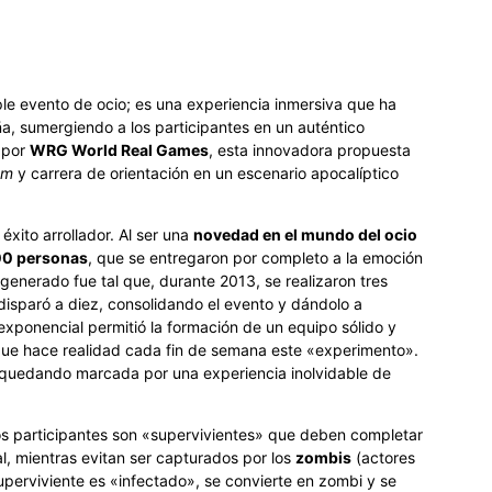
e evento de ocio; es una experiencia inmersiva que ha
ña, sumergiendo a los participantes en un auténtico
 por
WRG World Real Games
, esta innovadora propuesta
om
y carrera de orientación en un escenario apocalíptico
xito arrollador. Al ser una
novedad en el mundo del ocio
00 personas
, que se entregaron por completo a la emoción
generado fue tal que, durante 2013, se realizaron tres
 disparó a diez, consolidando el evento y dándolo a
exponencial permitió la formación de un equipo sólido y
que hace realidad cada fin de semana este «experimento».
 quedando marcada por una experiencia inolvidable de
los participantes son «supervivientes» que deben completar
l, mientras evitan ser capturados por los
zombis
(actores
uperviviente es «infectado», se convierte en zombi y se