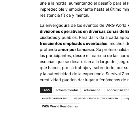
une a la horda, aumentando el desafío para el 
impredecible y emocionante hasta el último minu
resistencia física y mental.
La envergadura de los eventos de WRG World 
divisiones operativas en diversas zonas de 
ciudades y pueblos. Para dar vida a cada apoc
trescientos empleados eventuales
, muchos de
profundo
amor por la marca
. Su profesionalid
los participantes, desde el realismo de las cara
escenas que se desarrollan a lo largo del jueg
que hacen, por su trabajo y, sobre todo, por sus
y la autenticidad de la experiencia Survival Zo
creatividad pueden dar lugar a fenómenos de 
TAGS
actores zombis
adrenalina.
apocalipsis zo
evento inmersivo
experiencia de supervivencia
jue
WRG World Real Games