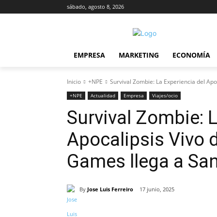
sábado, agosto 8, 2026
EMPRESA
MARKETING
ECONOMÍA
Inicio
+NPE
Survival Zombie: La Experiencia del Ap
+NPE
Actualidad
Empresa
Viajes/ocio
Survival Zombie: L
Apocalipsis Vivo 
Games llega a Sa
By
Jose Luis Ferreiro
17 junio, 2025
Cuota