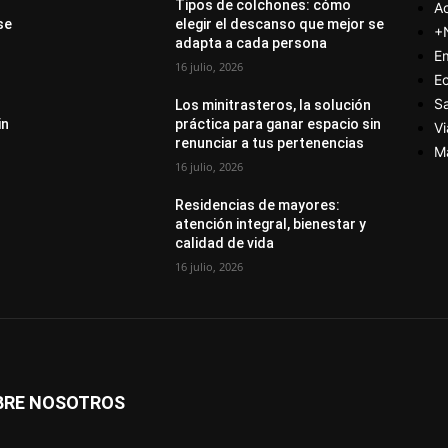
Tipos de colchones: cómo
Ac
se
elegir el descanso que mejor se
+
adapta a cada persona
E
16 julio, 2026
E
S
Los minitrasteros, la solución
in
práctica para ganar espacio sin
Vi
renunciar a tus pertenencias
M
16 julio, 2026
Residencias de mayores:
atención integral, bienestar y
calidad de vida
16 julio, 2026
BRE NOSOTROS