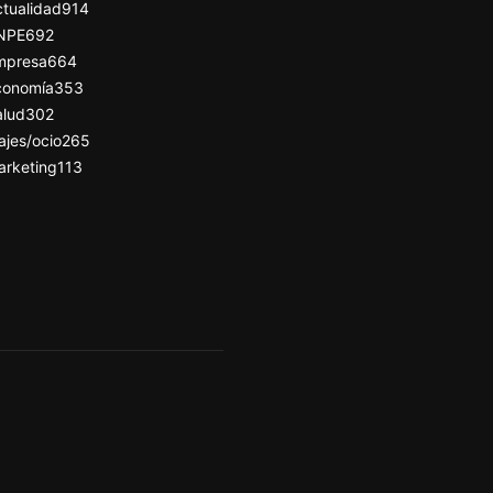
tualidad
914
NPE
692
mpresa
664
conomía
353
alud
302
ajes/ocio
265
arketing
113