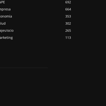
NPE
692
mpresa
664
conomía
353
alud
302
ajes/ocio
265
arketing
113