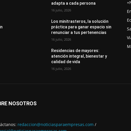
+
adapta a cada persona
16 julio, 2026
E
E
Los minitrasteros, la solución
in
práctica para ganar espacio sin
S
renunciar a tus pertenencias
Vi
16 julio, 2026
M
Residencias de mayores:
atención integral, bienestar y
calidad de vida
16 julio, 2026
BRE NOSOTROS
áctanos:
redaccion@noticiasparaempresas.com
/
rcial@noticiasparaempresas.com