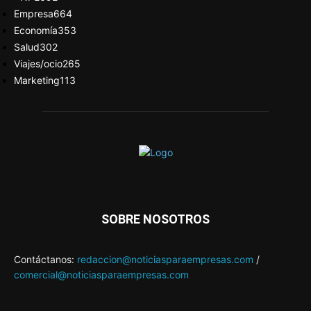
Empresa
664
Economía
353
Salud
302
Viajes/ocio
265
Marketing
113
SOBRE NOSOTROS
Contáctanos:
redaccion@noticiasparaempresas.com
/
comercial@noticiasparaempresas.com