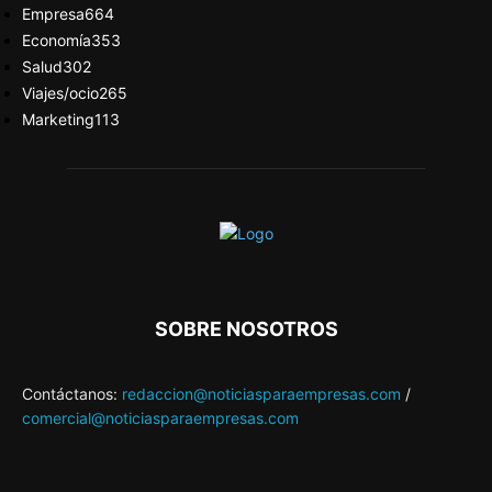
Empresa
664
Economía
353
Salud
302
Viajes/ocio
265
Marketing
113
SOBRE NOSOTROS
Contáctanos:
redaccion@noticiasparaempresas.com
/
comercial@noticiasparaempresas.com