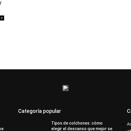
y
0
Categoría popular
C
Tipos de colchones: cómo
Ac
se
elegir el descanso que mejor se
+