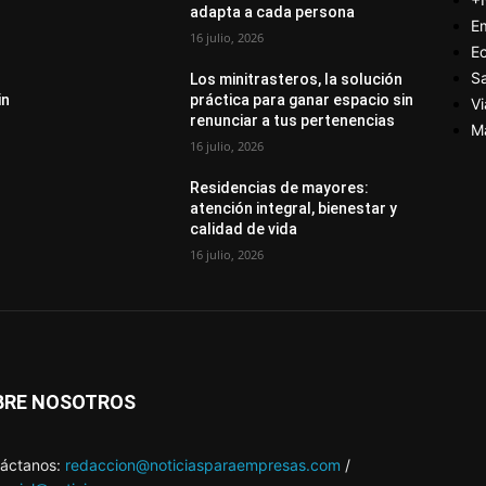
adapta a cada persona
E
16 julio, 2026
E
S
Los minitrasteros, la solución
in
práctica para ganar espacio sin
Vi
renunciar a tus pertenencias
M
16 julio, 2026
Residencias de mayores:
atención integral, bienestar y
calidad de vida
16 julio, 2026
BRE NOSOTROS
áctanos:
redaccion@noticiasparaempresas.com
/