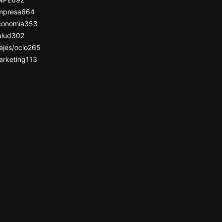
mpresa
664
conomía
353
alud
302
ajes/ocio
265
arketing
113