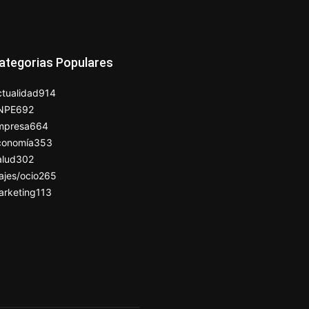
ategorias Populares
tualidad
914
NPE
692
mpresa
664
conomía
353
alud
302
ajes/ocio
265
arketing
113