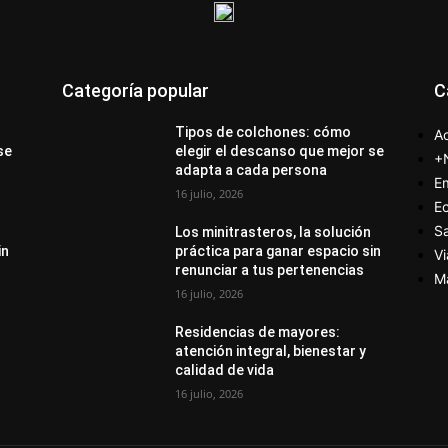
Categoría popular
C
Tipos de colchones: cómo
Ac
se
elegir el descanso que mejor se
+
adapta a cada persona
E
16 julio, 2026
E
S
Los minitrasteros, la solución
in
práctica para ganar espacio sin
Vi
renunciar a tus pertenencias
M
16 julio, 2026
Residencias de mayores:
atención integral, bienestar y
calidad de vida
16 julio, 2026