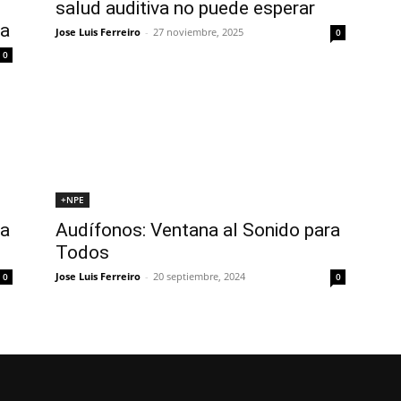
salud auditiva no puede esperar
da
Jose Luis Ferreiro
-
27 noviembre, 2025
0
0
+NPE
la
Audífonos: Ventana al Sonido para
Todos
Jose Luis Ferreiro
-
20 septiembre, 2024
0
0