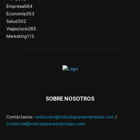
Empresa
664
Economía
353
Salud
302
Viajes/ocio
265
Marketing
113
SOBRE NOSOTROS
Contáctanos:
redaccion@noticiasparaempresas.com
/
comercial@noticiasparaempresas.com