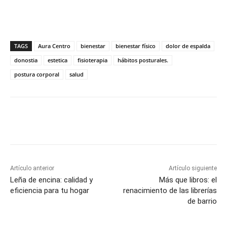
TAGS
Aura Centro
bienestar
bienestar físico
dolor de espalda
donostia
estetica
fisioterapia
hábitos posturales.
postura corporal
salud
Artículo anterior
Artículo siguiente
Leña de encina: calidad y
Más que libros: el
eficiencia para tu hogar
renacimiento de las librerías
de barrio