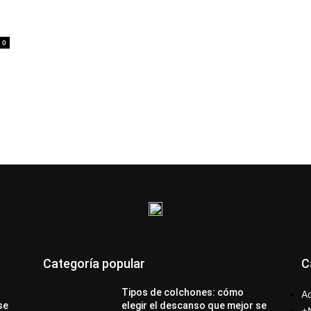
0
Categoría popular
C
Tipos de colchones: cómo
Ac
se
elegir el descanso que mejor se
+