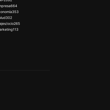
mpresa
664
conomía
353
alud
302
ajes/ocio
265
arketing
113