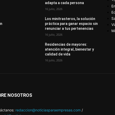
adapta a cada persona
E
16 julio, 2026
E
S
Los minitrasteros, la solución
in
práctica para ganar espacio sin
Vi
renunciar a tus pertenencias
M
16 julio, 2026
Residencias de mayores:
atención integral, bienestar y
calidad de vida
16 julio, 2026
BRE NOSOTROS
áctanos:
redaccion@noticiasparaempresas.com
/