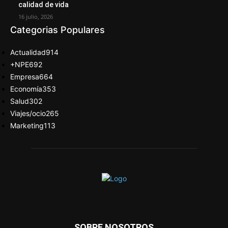
calidad de vida
16 julio, 2026
Categorias Populares
Actualidad
914
+NPE
692
Empresa
664
Economía
353
Salud
302
Viajes/ocio
265
Marketing
113
SOBRE NOSOTROS