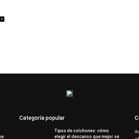
0
Categoría popular
C
Tipos de colchones: cómo
Ac
se
elegir el descanso que mejor se
+