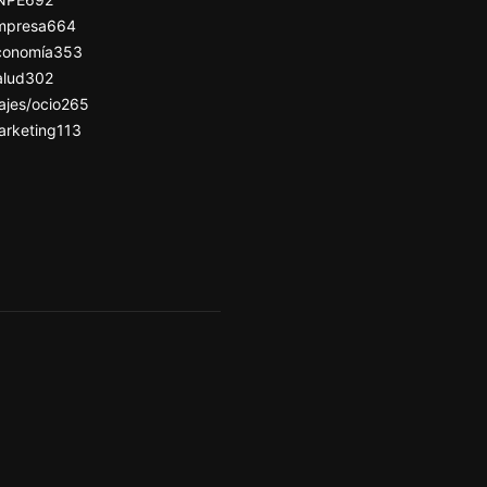
mpresa
664
conomía
353
alud
302
ajes/ocio
265
arketing
113