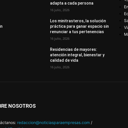
adapta a cada persona
E
16 julio, 2026
E
S
Los minitrasteros, la solución
in
práctica para ganar espacio sin
Vi
renunciar a tus pertenencias
M
16 julio, 2026
Residencias de mayores:
atención integral, bienestar y
calidad de vida
16 julio, 2026
BRE NOSOTROS
áctanos:
redaccion@noticiasparaempresas.com
/