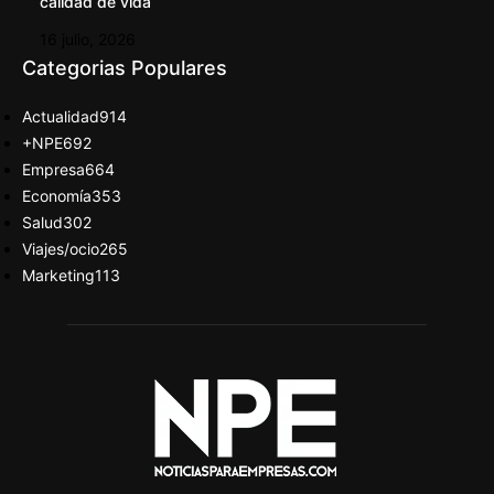
calidad de vida
16 julio, 2026
Categorias Populares
Actualidad
914
+NPE
692
Empresa
664
Economía
353
Salud
302
Viajes/ocio
265
Marketing
113